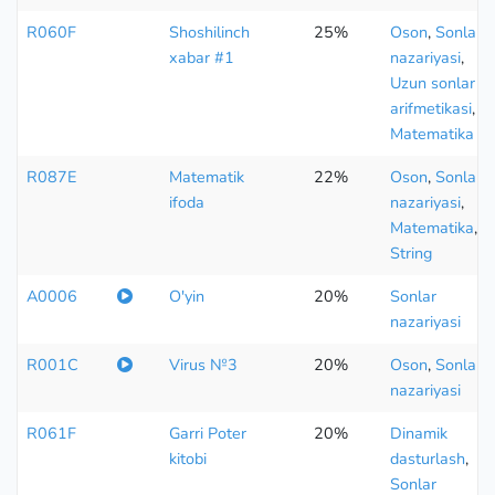
R060F
Shoshilinch
25%
Oson
,
Sonlar
xabar #1
nazariyasi
,
Uzun sonlar
arifmetikasi
,
Matematika
R087E
Matematik
22%
Oson
,
Sonlar
ifoda
nazariyasi
,
Matematika
,
String
A0006
O'yin
20%
Sonlar
nazariyasi
R001C
Virus №3
20%
Oson
,
Sonlar
nazariyasi
R061F
Garri Poter
20%
Dinamik
kitobi
dasturlash
,
Sonlar