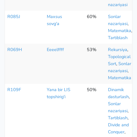
nazariyasi
R085J
Maxsus
60%
Sonlar
sovg'a
nazariyasi
,
Matematika
,
Tartiblash
R069H
Eeeelffff
53%
Rekursiya
,
Topological
Sort
,
Sonlar
nazariyasi
,
Matematika
R109F
Yana bir LIS
50%
Dinamik
topshirig'i
dasturlash
,
Sonlar
nazariyasi
,
Tartiblash
,
Divide and
Conquer
,