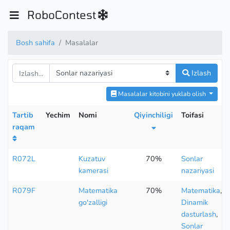
RoboContest
Bosh sahifa
Masalalar
Izlash
Masalalar kitobini yuklab olish
Tartib
Yechim
Nomi
Qiyinchiligi
Toifasi
raqam
R072L
Kuzatuv
70%
Sonlar
kamerasi
nazariyasi
R079F
Matematika
70%
Matematika
,
go'zalligi
Dinamik
dasturlash
,
Sonlar