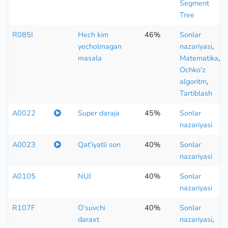
Segment
Tree
R085I
Hech kim
46%
Sonlar
yecholmagan
nazariyasi
,
masala
Matematika
,
Ochko'z
algoritm
,
Tartiblash
A0022
Super daraja
45%
Sonlar
nazariyasi
A0023
Qat'iyatli son
40%
Sonlar
nazariyasi
A0105
NUJ
40%
Sonlar
nazariyasi
R107F
O’suvchi
40%
Sonlar
daraxt
nazariyasi
,