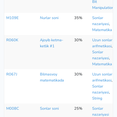
Bit
Manipulation
M109E
Nurlar soni
35%
Sonlar
nazariyasi
,
Matematika
R060K
Ajoyib ketma-
30%
Uzun sonlar
ketlik #1
arifmetikasi
,
Sonlar
nazariyasi
,
Matematika
R067J
Bilmasvoy
30%
Uzun sonlar
matematikada
arifmetikasi
,
Sonlar
nazariyasi
,
String
M008C
Sonlar soni
25%
Sonlar
nazariyasi