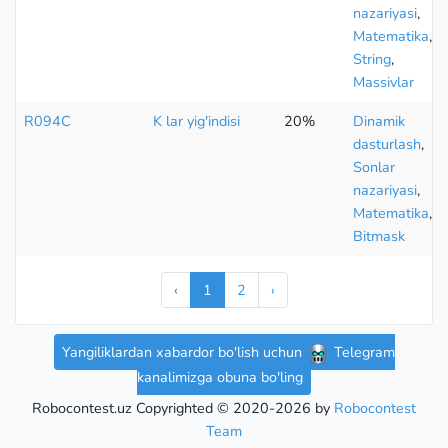
nazariyasi
,
Matematika
,
String
,
Massivlar
R094C
K lar yig'indisi
20%
Dinamik
dasturlash
,
Sonlar
nazariyasi
,
Matematika
,
Bitmask
‹
1
2
›
Yangiliklardan xabardor bo'lish uchun
Telegram
kanalimizga obuna bo'ling
Robocontest.uz Copyrighted © 2020-2026 by
Robocontest
Team