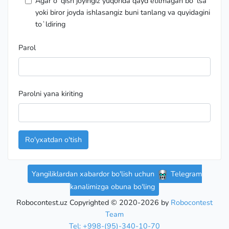
Agar oʻqish joyingiz yuqorida qayd etilmagan boʻlsa
yoki biror joyda ishlasangiz buni tanlang va quyidagini
toʻldiring
Parol
Parolni yana kiriting
Ro'yxatdan o'tish
Yangiliklardan xabardor bo'lish uchun
Telegram
kanalimizga obuna bo'ling
Robocontest.uz Copyrighted © 2020-2026 by
Robocontest
Team
Tel: +998-(95)-340-10-70