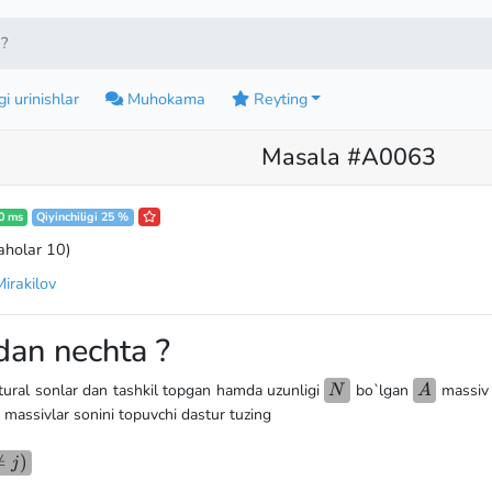
?
i urinishlar
Muhokama
Reyting
Masala #A0063
0 ms
Qiyinchiligi 25 %
aholar 10
)
irakilov
an nechta ?
N
A
atural sonlar dan tashkil topgan hamda uzunligi
bo`lgan
massiv b
N
A
 massivlar sonini topuvchi dastur tuzing

=
)
j