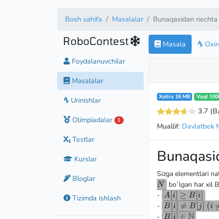
Bosh sahifa
Masalalar
Bunaqasidan nechta 
RoboContest
Masala
Oxirg
Foydalanuvchilar
Masalalar
Xotira 16 MB
Vaqt 100
Urinishlar
3.7
(B
Olimpiadalar
1
Muallif:
Davlatbek M
Testlar
Bunaqasid
Kurslar
Sizga elementlari n
Bloglar
bo`lgan har xil B
N
A[i]
[
]
≥
[
]
-
A
i
B
i
Tizimda ishlash
\ge
B[i]
[
]

=
[
]
(
-
B
i
B
j
i
B[i]
\neq
N
B[i] \in
[
]
∈
-
B
i