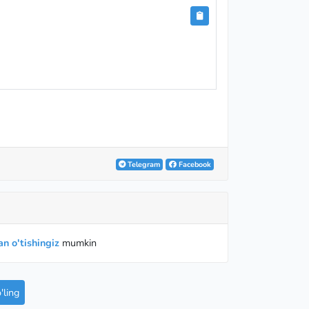
Telegram
Facebook
n o'tishingiz
mumkin
ling