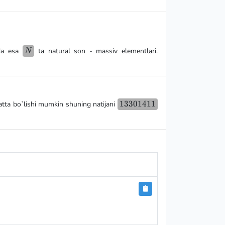
N
rda esa
ta natural son - massiv elementlari.
N
13301411
13301411
atta bo`lishi mumkin shuning natijani