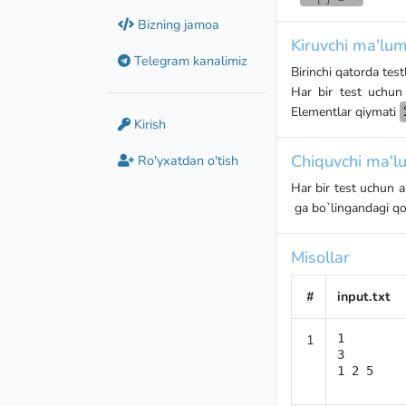
B[j]
\mathbb{N}
Bizning jamoa
\space
Kiruvchi ma'lum
(i
Telegram kanalimiz
\neq
Birinchi qatorda test
j)
Har bir test uchun
Elementlar qiymati
Kirish
Chiquvchi ma'lu
Ro'yxatdan o'tish
Har bir test uchun a
ga bo`lingandagi qol
Misollar
#
input.txt
1
1

3

1 2 5