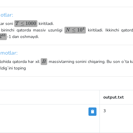
otlar:
T
≤
1000
lar soni
kiritiladi.
T
4
\leq
N
≤
1
0
 birinchi qatorda massiv uzunligi
kiritiladi. Ikkinchi qato
N
1000
63
\leq
2^{63}
2
-1 dan oshmaydi.
10^4
motlar:
B
lohida qatorda har xil
massivlarning sonini chiqaring. Bu son o`ta k
B
dig`ini toping
output.txt
3