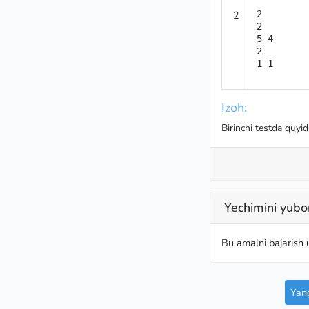
2
2

2

5 4

2

1 1
Izoh:
Birinchi testda quyi
Yechimini yubo
Bu amalni bajarish
Yang