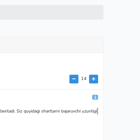
14
N
eriladi. Siz quyidagi shartlarni bajaruvchi uzunligi