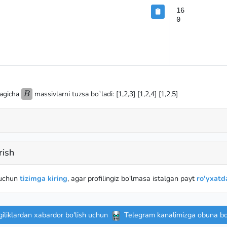
16

0
B
dagicha
massivlarni tuzsa bo`ladi: [1,2,3] [1,2,4] [1,2,5]
B
rish
 uchun
tizimga kiring
, agar profilingiz bo'lmasa istalgan payt
ro'yxatda
iliklardan xabardor bo'lish uchun
Telegram kanalimizga obuna bo'