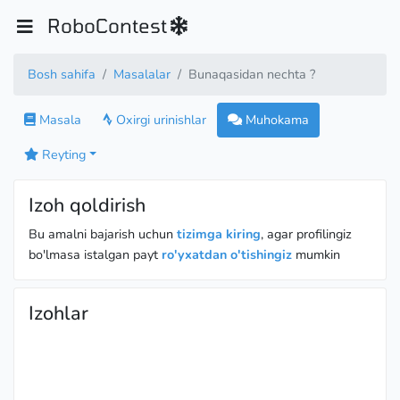
RoboContest
Bosh sahifa
Masalalar
Bunaqasidan nechta ?
Masala
Oxirgi urinishlar
Muhokama
Reyting
Izoh qoldirish
Bu amalni bajarish uchun
tizimga kiring
, agar profilingiz
bo'lmasa istalgan payt
ro'yxatdan o'tishingiz
mumkin
Izohlar