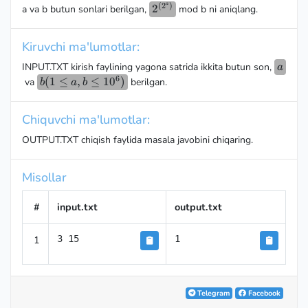
a
(
2
)
2^{(2^a)}
2
a va b butun sonlari berilgan,
mod b ni aniqlang.
Kiruvchi ma'lumotlar:
a
INPUT.TXT kirish faylining yagona satrida ikkita butun son,
a
6
b (1
(
1
≤
,
≤
1
0
)
va
berilgan.
b
a
b
≤ a,
b ≤
Chiquvchi ma'lumotlar:
10^6)
OUTPUT.TXT chiqish faylida masala javobini chiqaring.
Misollar
#
input.txt
output.txt
1
3 15
1
Telegram
Facebook