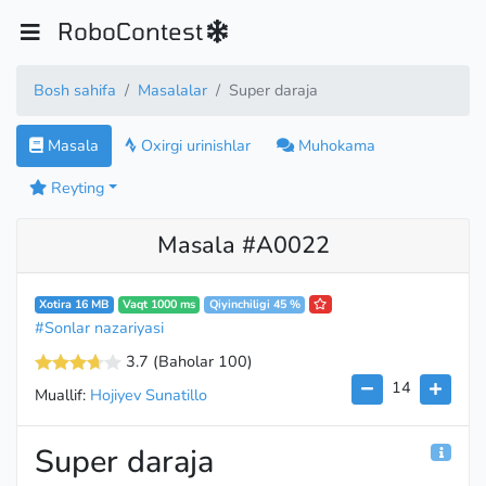
RoboContest
Bosh sahifa
Masalalar
Super daraja
Masala
Oxirgi urinishlar
Muhokama
Reyting
Masala #A0022
Xotira 16 MB
Vaqt 1000 ms
Qiyinchiligi 45 %
#Sonlar nazariyasi
3.7
(Baholar 100
)
14
Muallif:
Hojiyev Sunatillo
Super daraja